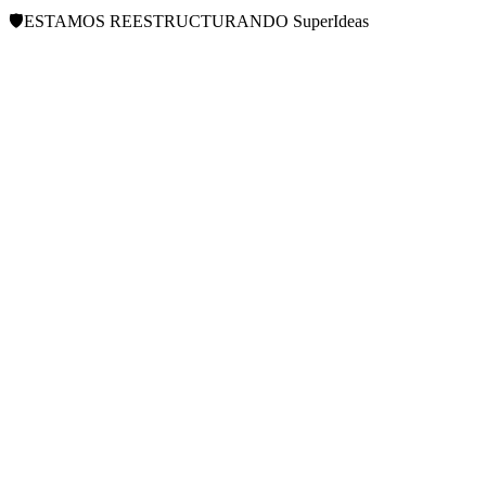
🛡️
ESTAMOS REESTRUCTURANDO
SuperIdeas